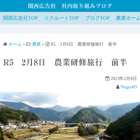
関西広告社 社内取り組みブログ
関西広告社TOP
リクルートTOP
ブログTOP
農業ホー
ホーム
»
農業
»
R5 2月8日 農業研修旅行 前半
R5 2月8日 農業研修旅行 前半
2023年2月8日
Nogyo03