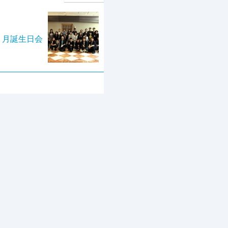
年５月誕生日会
研修旅行
農業
コウノトリ
表彰式