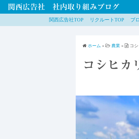
関西広告社 社内取り組みブログ
関西広告社TOP
リクルートTOP
ブロ
ホーム
»
農業
»
コシ
コシヒカ