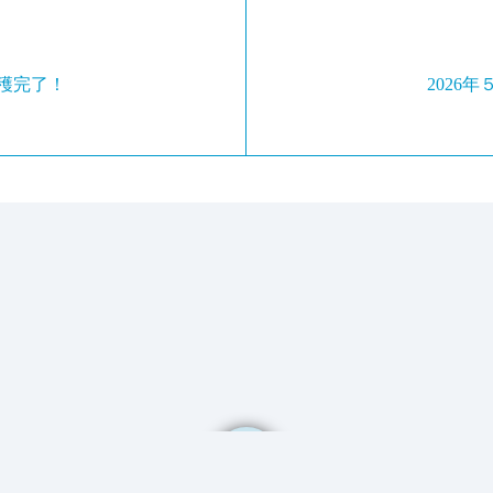
穫完了！
2026
グTOP
農業ホームぺージ
イベント
誕生日会
食事会