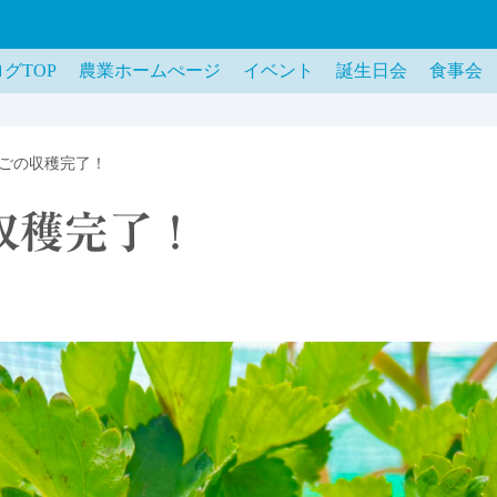
グTOP
農業ホームぺージ
イベント
誕生日会
食事会
ごの収穫完了！
収穫完了！