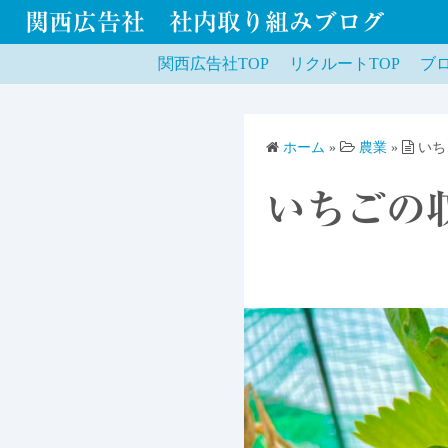
関西広告社 社内取り組みブログ
関西広告社TOP
リクルートTOP
ブロ
ホーム
»
農業
»
いち
いちごの