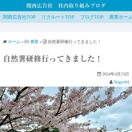
関西広告社 社内取り組みブログ
関西広告社TOP
リクルートTOP
ブログTOP
農業ホー
ホーム
»
農業
»
自然薯研修行ってきました！
自然薯研修行ってきました！
2024年4月23日
Nogyo04